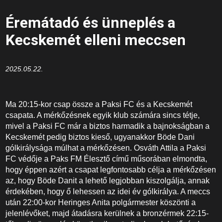
Éremátadó és ünneplés a
Kecskemét elleni meccsen
2025.05.22.
Ma 20:15-kor csap össze a Paksi FC és a Kecskemét
csapata. A mérkőzésnek egyik klub számára sincs tétje,
mivel a Paksi FC már a biztos harmadik a bajnokságban a
Kecskemét pedig biztos kieső, ugyanakkor Böde Dani
gólkirálysága múlhat a mérkőzésen. Osváth Attila a Paksi
FC védője a Paks FM Élesztő című műsorában elmondta,
hogy éppen azért a csapat legfontosabb célja a mérkőzésen
az, hogy Böde Danit a lehető legjobban kiszolgálja, annak
érdekében, hogy ő lehessen az idei év gólkirálya. A meccs
után 22:00-kor Heringes Anita polgármester köszönti a
jelenlévőket, majd átadásra kerülnek a bronzérmek 22:15-