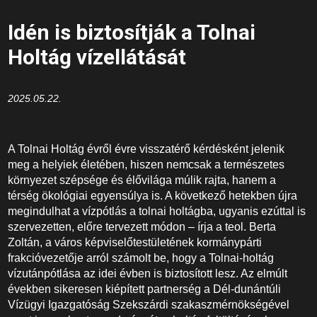
Idén is biztosítják a Tolnai
Holtág vízellátását
2025.05.22.
A Tolnai Holtág évről évre visszatérő kérdésként jelenik
meg a helyiek életében, hiszen nemcsak a természetes
környezet szépsége és élővilága múlik rajta, hanem a
térség ökológiai egyensúlya is. A következő hetekben újra
megindulhat a vízpótlás a tolnai holtágba, ugyanis ezúttal is
szervezetten, előre tervezett módon – írja a teol. Berta
Zoltán, a város képviselőtestületének kormánypárti
frakcióvezetője arról számolt be, hogy a Tolnai-holtág
vízutánpótlása az idei évben is biztosított lesz. Az elmúlt
években sikeresen kiépített partnerség a Dél-dunántúli
Vízügyi Igazgatóság Szekszárdi szakaszmérnökségével