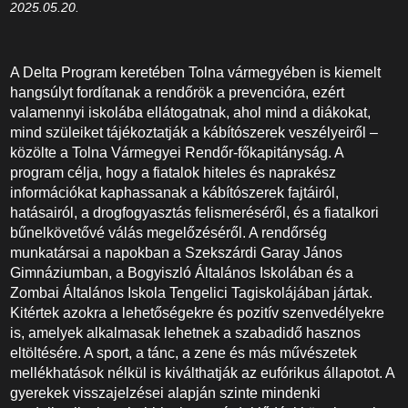
2025.05.20.
A Delta Program keretében Tolna vármegyében is kiemelt
hangsúlyt fordítanak a rendőrök a prevencióra, ezért
valamennyi iskolába ellátogatnak, ahol mind a diákokat,
mind szüleiket tájékoztatják a kábítószerek veszélyeiről –
közölte a Tolna Vármegyei Rendőr-főkapitányság. A
program célja, hogy a fiatalok hiteles és naprakész
információkat kaphassanak a kábítószerek fajtáiról,
hatásairól, a drogfogyasztás felismeréséről, és a fiatalkori
bűnelkövetővé válás megelőzéséről. A rendőrség
munkatársai a napokban a Szekszárdi Garay János
Gimnáziumban, a Bogyiszló Általános Iskolában és a
Zombai Általános Iskola Tengelici Tagiskolájában jártak.
Kitértek azokra a lehetőségekre és pozitív szenvedélyekre
is, amelyek alkalmasak lehetnek a szabadidő hasznos
eltöltésére. A sport, a tánc, a zene és más művészetek
mellékhatások nélkül is kiválthatják az eufórikus állapotot. A
gyerekek visszajelzései alapján szinte mindenki