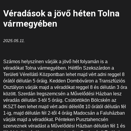
Véradások a jövő héten Tolna
vármegyében
2025.05.11.
Számos helyszínen várják a jövő hét folyamán is a
véradókat Tolna vármegyében. Hétfőn Szekszárdon a
Területi Vérellátó Központban lehet majd vért adni reggel 8
órától délután 5 óráig. Kedden Dombóváron a Transzfúziós
Osztályon várják majd a véradókat reggel 8 és délután 3 óra
között. Szerdán Iregszemcsén a Művelődési Házban lesz
véradás délután 3-tól 5 óráig. Csütörtökön Bölcskén az
IKSZT-ben lehet majd vért adni délelőtt 10 órától délután fél
1-ig, majd délután fél 2-től 4 óráig Madocsán a Faluházban
várják majd a véradókat. Pénteken Pusztahencsén
szerveznek véradást a Művelődési Házban délután fél 1 és