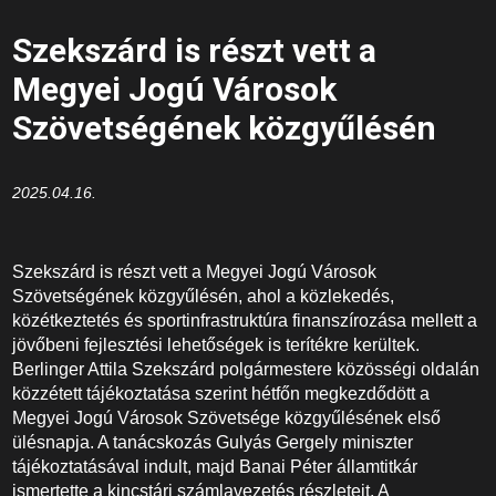
Szekszárd is részt vett a
Megyei Jogú Városok
Szövetségének közgyűlésén
2025.04.16.
Szekszárd is részt vett a Megyei Jogú Városok
Szövetségének közgyűlésén, ahol a közlekedés,
közétkeztetés és sportinfrastruktúra finanszírozása mellett a
jövőbeni fejlesztési lehetőségek is terítékre kerültek.
Berlinger Attila Szekszárd polgármestere közösségi oldalán
közzétett tájékoztatása szerint hétfőn megkezdődött a
Megyei Jogú Városok Szövetsége közgyűlésének első
ülésnapja. A tanácskozás Gulyás Gergely miniszter
tájékoztatásával indult, majd Banai Péter államtitkár
ismertette a kincstári számlavezetés részleteit. A