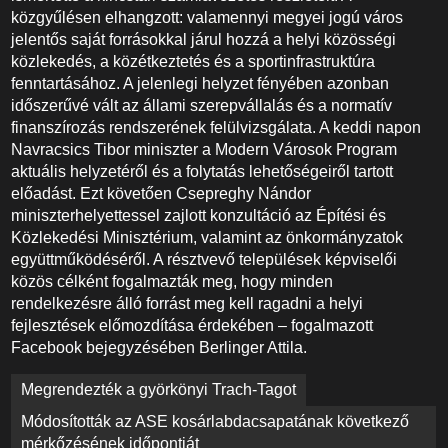
közgyűlésen elhangzott: valamennyi megyei jogú város
jelentős saját forrásokkal járul hozzá a helyi közösségi
közlekedés, a közétkeztetés és a sportinfrastruktúra
fenntartásához. A jelenlegi helyzet fényében azonban
időszerűvé vált az állami szerepvállalás és a normatív
finanszírozás rendszerének felülvizsgálata. A keddi napon
Navracsics Tibor miniszter a Modern Városok Program
aktuális helyzetéről és a folytatás lehetőségeiről tartott
előadást. Ezt követően Csepreghy Nándor
miniszterhelyettessel zajlott konzultáció az Építési és
Közlekedési Minisztérium, valamint az önkormányzatok
együttműködéséről. A résztvevő települések képviselői
közös célként fogalmazták meg, hogy minden
rendelkezésre álló forrást meg kell ragadni a helyi
fejlesztések előmozdítása érdekében – fogalmazott
Facebook bejegyzésében Berlinger Attila.
Bejegyzés
Megrendezték a györkönyi Trach-Tagot
navigáció
Módosították az ASE kosárlabdacsapatának következő
mérkőzésének időpontját