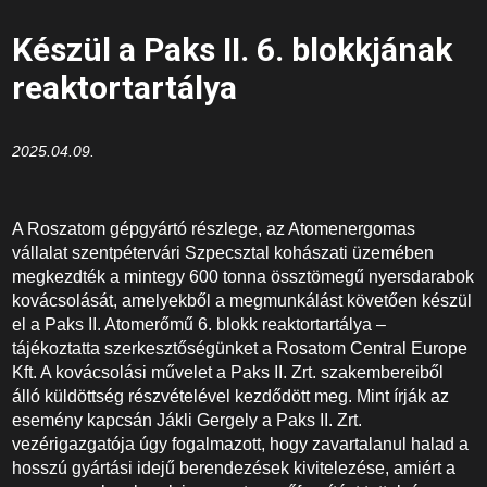
Készül a Paks II. 6. blokkjának
reaktortartálya
2025.04.09.
A Roszatom gépgyártó részlege, az Atomenergomas
vállalat szentpétervári Szpecsztal kohászati üzemében
megkezdték a mintegy 600 tonna össztömegű nyersdarabok
kovácsolását, amelyekből a megmunkálást követően készül
el a Paks II. Atomerőmű 6. blokk reaktortartálya –
tájékoztatta szerkesztőségünket a Rosatom Central Europe
Kft. A kovácsolási művelet a Paks II. Zrt. szakembereiből
álló küldöttség részvételével kezdődött meg. Mint írják az
esemény kapcsán Jákli Gergely a Paks II. Zrt.
vezérigazgatója úgy fogalmazott, hogy zavartalanul halad a
hosszú gyártási idejű berendezések kivitelezése, amiért a