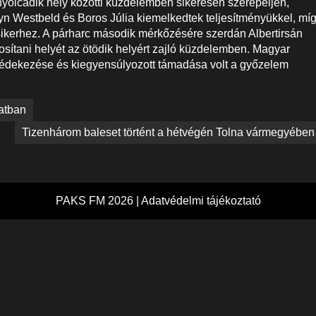
 nyolcadik hely közötti küzdelemben sikeresen szerepeljen,
yn Westbeld és Boros Júlia kiemelkedtek teljesítményükkel, mí
sikerhez. A párharc második mérkőzésére szerdán Albertirsán
osítani helyét az ötödik helyért zajló küzdelemben. Magyar
édekezése és kiegyensúlyozott támadása volt a győzelem
latban
Tizenhárom baleset történt a hétvégén Tolna vármegyében
PAKS FM 2026 |
Adatvédelmi tájékoztató