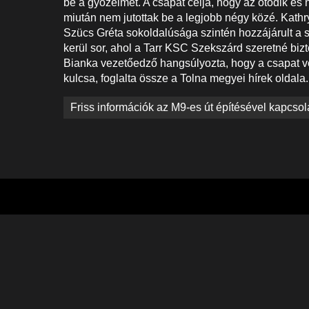
be a győzelmet. A csapat célja, hogy az ötödik és
miután nem jutottak be a legjobb négy közé. Kathr
Szücs Gréta sokoldalúsága szintén hozzájárult a 
kerül sor, ahol a Tarr KSC Szekszárd szeretné bizt
Bianka vezetőedző hangsúlyozta, hogy a csapat v
kulcsa, foglalta össze a Tolna megyei hírek oldala.
Bejegyzés
Friss információk az M9-es út építésével kapcso
navigáció