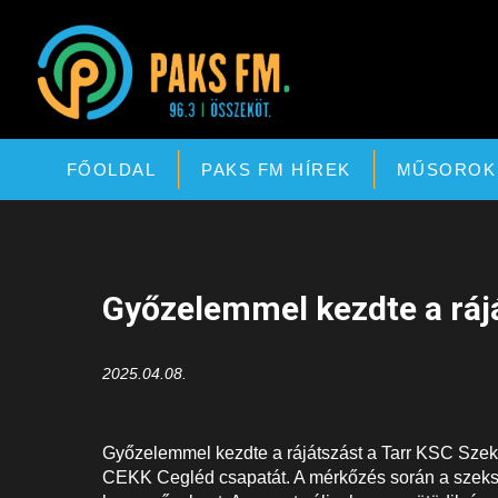
Paks FM
FŐOLDAL
PAKS FM HÍREK
MŰSOROK
Győzelemmel kezdte a ráj
2025.04.08.
Győzelemmel kezdte a rájátszást a Tarr KSC Szek
CEKK Cegléd csapatát. A mérkőzés során a szekszá