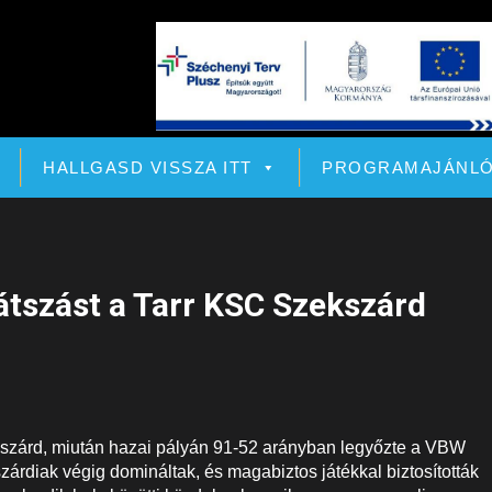
HALLGASD VISSZA ITT
PROGRAMAJÁNL
átszást a Tarr KSC Szekszárd
szárd, miután hazai pályán 91-52 arányban legyőzte a VBW
rdiak végig domináltak, és magabiztos játékkal biztosították