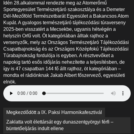
Idén 28.alkalommal rendezte meg az Atomerőmű
Sportegyesület Természetjáró szakosztálya és a Demeter
Dél-Mezőföld Természetbarát Egyesület a Bakancsos Atom
Kupát. A gyalogos természetjáró tájékozódási túraverseny
2025-ben visszatért a Mecsekbe, ugyanis hétvégén a
helyszín Orfű volt. Öt kategóriában álltak rajthoz a
versenyzők, mely az Országos Természetjáró Tájékozódási
Csapatbajnokság és az Országos Középfokú Tájékozódási
Túrabajnokság fordulója is egyben. A résztvevőket a
napokig tartó esős időjárás nehezítette a teljesítésben, de
így is 47 csapatban 144 fő állt rajthoz, öt kategóriában –
mondta el rádiónknak Jakab Albert főszervező, egyesületi
elnök.
Bejegyzés
Megkezdődött a IX. Paksi Harmonikafesztivál
navigáció
Zaklatta volt élettársát egy dunaszentgyörgyi férfi –
büntetőeljárás indult ellene