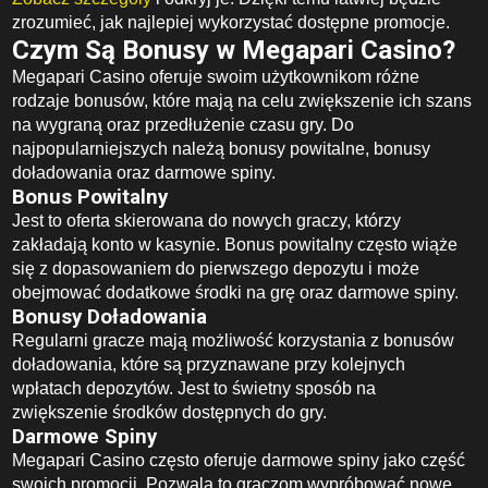
zrozumieć, jak najlepiej wykorzystać dostępne promocje.
Czym Są Bonusy w Megapari Casino?
Megapari Casino oferuje swoim użytkownikom różne
rodzaje bonusów, które mają na celu zwiększenie ich szans
na wygraną oraz przedłużenie czasu gry. Do
najpopularniejszych należą bonusy powitalne, bonusy
doładowania oraz darmowe spiny.
Bonus Powitalny
Jest to oferta skierowana do nowych graczy, którzy
zakładają konto w kasynie. Bonus powitalny często wiąże
się z dopasowaniem do pierwszego depozytu i może
obejmować dodatkowe środki na grę oraz darmowe spiny.
Bonusy Doładowania
Regularni gracze mają możliwość korzystania z bonusów
doładowania, które są przyznawane przy kolejnych
wpłatach depozytów. Jest to świetny sposób na
zwiększenie środków dostępnych do gry.
Darmowe Spiny
Megapari Casino często oferuje darmowe spiny jako część
swoich promocji. Pozwala to graczom wypróbować nowe