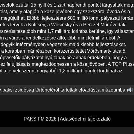
iselők ezúttal 15 nyílt és 1 zárt napirendi pontot tárgyaltak meg
tést, amely alapján a közeljövőben egy szekszárdi óvoda és a
 megújulhat. Előbbi fejlesztésre 600 millió forint pályázati forrás
zetes tervek a Kölcsey, a Wosinsky és a Perczel Mór óvodák
szerűsítése több mint 1,7 milliárd forintba kerülne, így választa
 a város a rendelkezésre álló, több mint félmilliárdból. A
indegyik intézményben végeznek majd kisebb fejlesztéseket.
 a korábban már részben korszerűsítettet Vörösmarty utca 5.
 a képviselők pályázatot nyújtanak be annak érdekében, hogy a
sz felújítása is megkezdődhessen a közeljövőben. A TOP Plus
ervek szerint nagyjából 1,2 milliárd forintot fordíthat az
A paksi zsidóság történetéről tartottak előadást a múzeumban
PAKS FM 2026 |
Adatvédelmi tájékoztató