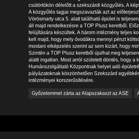
csütörtökön délelőtt a szekszárdi közgyűlés. A képv
A közgyűlés tagjai megszavazták azt az előterjesz
Vörösmarty utca 5. alatt található épület is teljesen
áll majd rendelkezésre a TOP Plusz keretből. Elő
felújítására készültek. A három intézmény teljes kor
kell majd, hogy mely óvodákra mennyi pénzt költsön
mostani elképzelés szerint az sem kizárt, hogy m
Szintén a TOP Plusz keretből újulhat meg teljesen
alatti ingatlan. Most arról született döntés, hogy
Humánszolgáltató Központnak helyet adó épületré
pályázatoknak köszönhetően Szekszárd egyébként a t
intézményei korszerűsítésére.
Bejegyzés
Győzelemmel zárta az Alapszakaszt az ASE
navigáció