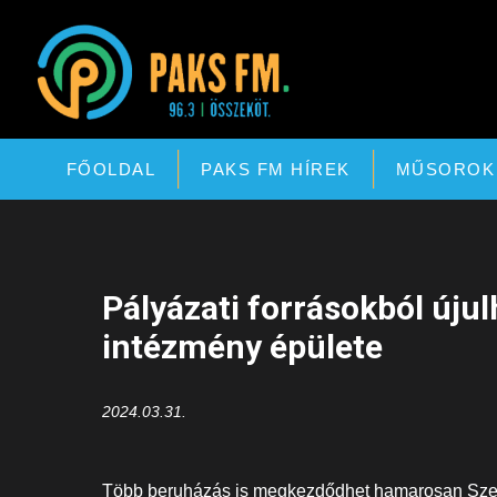
Paks FM
FŐOLDAL
PAKS FM HÍREK
MŰSOROK
Pályázati forrásokból úju
intézmény épülete
2024.03.31.
Több beruházás is megkezdődhet hamarosan Szekszá