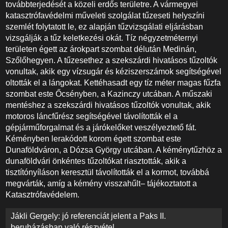
továbbterjedését a közeli erdős területre. A vármegyei
katasztrófavédelmi műveleti szolgálat tűzeseti helyszíni
szemlét folytatott le, ez alapján tűzvizsgálati eljárásban
vizsgálják a tűz keletkezési okát. Tíz négyzetméternyi
területen égett az árokpart szombat délután Medinán,
Szőlőhegyen. A tűzesethez a szekszárdi hivatásos tűzoltók
vonultak, akik egy vízsugár és kéziszerszámok segítségével
oltották el a lángokat. Kettéhasadt egy tíz méter magas fűzfa
szombat este Őcsényben, a Kazinczy utcában. A műszaki
mentéshez a szekszárdi hivatásos tűzoltók vonultak, akik
motoros láncfűrész segítségével távolították el a
gépjárműforgalmat és a járókelőket veszélyeztető fát.
Kéményben lerakódott korom égett szombat este
Dunaföldváron, a Dózsa György utcában. A kéménytűzhöz a
dunaföldvári önkéntes tűzoltókat riasztották, akik a
tisztítónyíláson keresztül távolították el a kormot, továbbá
megvárták, amíg a kémény visszahűlt– tájékoztatott a
Katasztrófavédelem.
Bejegyzés
Jákli Gergely: jó referenciát jelent a Paks II.
beruházásban való részvétel