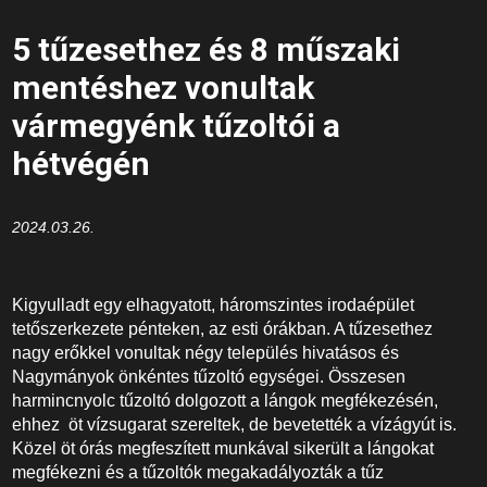
5 tűzesethez és 8 műszaki
mentéshez vonultak
vármegyénk tűzoltói a
hétvégén
2024.03.26.
Kigyulladt egy elhagyatott, háromszintes irodaépület
tetőszerkezete pénteken, az esti órákban. A tűzesethez
nagy erőkkel vonultak négy település hivatásos és
Nagymányok önkéntes tűzoltó egységei. Összesen
harmincnyolc tűzoltó dolgozott a lángok megfékezésén,
ehhez öt vízsugarat szereltek, de bevetették a vízágyút is.
Közel öt órás megfeszített munkával sikerült a lángokat
megfékezni és a tűzoltók megakadályozták a tűz