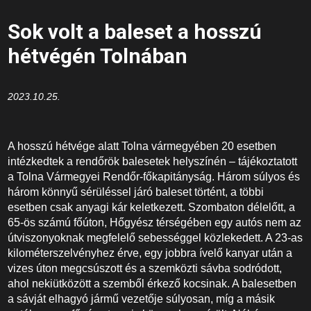
Sok volt a baleset a hosszú
hétvégén Tolnában
2023.10.25.
A hosszú hétvége alatt Tolna vármegyében 20 esetben
intézkedtek a rendőrök balesetek helyszínén – tájékoztatott
a Tolna Vármegyei Rendőr-főkapitányság. Három súlyos és
három könnyű sérüléssel járó baleset történt, a többi
esetben csak anyagi kár keletkezett. Szombaton délelőtt, a
65-ös számú főúton, Hőgyész térségében egy autós nem az
útviszonyoknak megfelelő sebességgel közlekedett. A 23-as
kilométerszelvényhez érve, egy jobbra ívelő kanyar után a
vizes úton megcsúszott és a szemközti sávba sodródott,
ahol nekiütközött a szemből érkező kocsinak. A balesetben
a sávját elhagyó jármű vezetője súlyosan, míg a másik