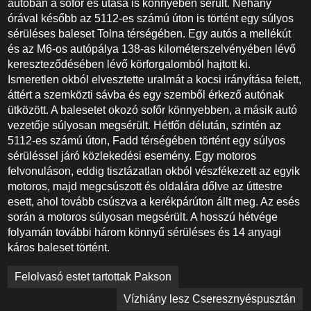
autóban a sofőr és utasa is könnyeben sérült. Néhány
órával később az 5112-es számú úton is történt egy súlyos
sérüléses baleset Tolna térségében. Egy autós a mellékút
és az M6-os autópálya 138-as kilométerszelvényében lévő
kereszteződésében lévő körforgalomból hajtott ki.
Ismeretlen okból elvesztette uralmát a kocsi irányítása felett,
áttért a szemközti sávba és egy szemből érkező autónak
ütközött. A balesetet okozó sofőr könnyebben, a másik autó
vezetője súlyosan megsérült. Hétfőn délután, szintén az
5112-es számú úton, Fadd térségében történt egy súlyos
sérüléssel járó közlekedési esemény. Egy motoros
felvonuláson, eddig tisztázatlan okból vészfékezett az egyik
motoros, majd megcsúszott és oldalára dőlve az úttestre
esett, ahol tovább csúszva a kerékpárúton állt meg. Az esés
során a motoros súlyosan megsérült. A hosszú hétvége
folyamán további három könnyű sérüléses és 14 anyagi
káros baleset történt.
Bejegyzés
Felolvasó estet tartottak Pakson
navigáció
Vízhiány lesz Cseresznyéspusztán