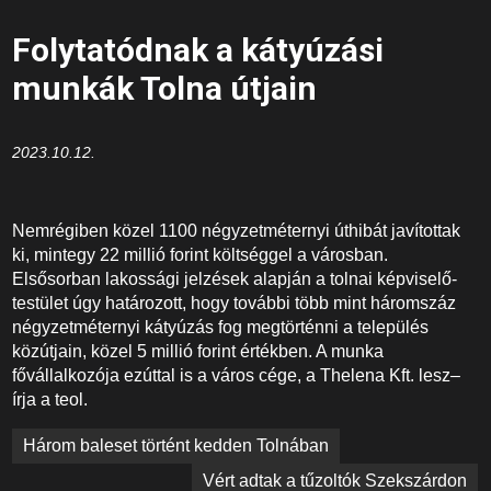
Folytatódnak a kátyúzási
munkák Tolna útjain
2023.10.12.
Nemrégiben közel 1100 négyzetméternyi úthibát javítottak
ki, mintegy 22 millió forint költséggel a városban.
Elsősorban lakossági jelzések alapján a tolnai képviselő-
testület úgy határozott, hogy további több mint háromszáz
négyzetméternyi kátyúzás fog megtörténni a település
közútjain, közel 5 millió forint értékben. A munka
fővállalkozója ezúttal is a város cége, a Thelena Kft. lesz–
írja a teol.
Bejegyzés
Három baleset történt kedden Tolnában
navigáció
Vért adtak a tűzoltók Szekszárdon