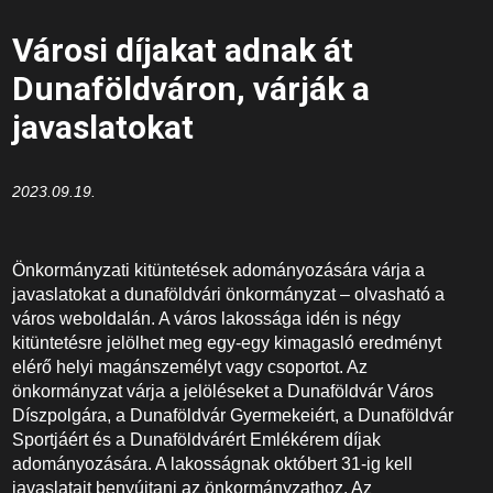
Városi díjakat adnak át
Dunaföldváron, várják a
javaslatokat
2023.09.19.
Önkormányzati kitüntetések adományozására várja a
javaslatokat a dunaföldvári önkormányzat – olvasható a
város weboldalán. A város lakossága idén is négy
kitüntetésre jelölhet meg egy-egy kimagasló eredményt
elérő helyi magánszemélyt vagy csoportot. Az
önkormányzat várja a jelöléseket a Dunaföldvár Város
Díszpolgára, a Dunaföldvár Gyermekeiért, a Dunaföldvár
Sportjáért és a Dunaföldvárért Emlékérem díjak
adományozására. A lakosságnak októbert 31-ig kell
javaslatait benyújtani az önkormányzathoz. Az