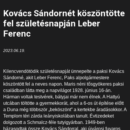
Kovács Sándornét köszöntötte
fel születésnapján Leber
Ferenc
2023.06.19.
Kilencvendötödik születésnapját ünnepelte a paksi Kovács
Sándorné, akit Leber Ferenc, Paks alpolgármestere
köszöntött fel a neves napon. Maris néni tősgyökeres paksi
családban látta meg a napvilágot 1928. június 16-án.
Hárman voltak testvérek, bátyjai már nem élnek. A Hattyú
utcában töltötte a gyermekkorát, ahol a 6-os út építése előtt
a Duna még többször „beköszönt” a kertekbe áradásokkor. A
Templom téri zárda leányiskolában tanult. Évtizedeket
dolgozott a Schmalcz-féle tutyigyárban. 1949-ben
házasodtak össze Kovács Sándorral, aki újvárosi fuvaros