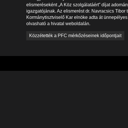
elismeréseként „A Köz szolgálatáért” díjat adomán
igazgatójának. Az elismerést dr. Navracsics Tibor t
Kormánytisztviselő Kar elnöke adta át ünnepélye
olvasható a hivatal weboldalán.
Bejegyzés
Közzétették a PFC mérkőzéseinek időpontjait
navigáció