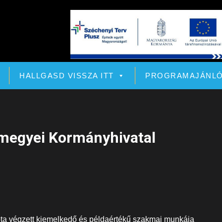
HALLGASD VISSZA ITT
PROGRAMAJÁNL
 megyei Kormányhivatal
óta végzett kiemelkedő és példaértékű szakmai munkája