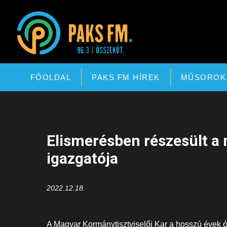
Paks FM
FŐOLDAL
PAKS FM HÍREK
MŰSOROK
Elismerésben részesült a
igazgatója
2022.12.18.
A Magyar Kormánytisztviselői Kar a hosszú évek 