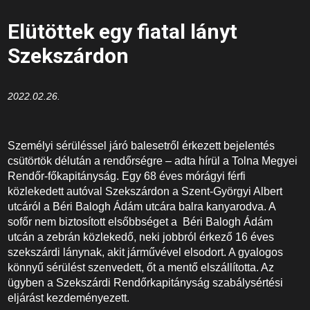
Elütöttek egy fiatal lányt
Szekszárdon
2022.02.26.
Személyi sérüléssel járó balesetről érkezett bejelentés
csütörtök délután a rendőrségre – adta hírül a Tolna Megyei
Rendőr-főkapitányság. Egy 68 éves mórágyi férfi
közlekedett autóval Szekszárdon a Szent-Györgyi Albert
utcáról a Béri Balogh Ádám utcára balra kanyarodva. A
sofőr nem biztosított elsőbbséget a Béri Balogh Ádám
utcán a zebrán közlekedő, neki jobbról érkező 16 éves
szekszárdi lánynak, akit járművével elsodort. A gyalogos
könnyű sérülést szenvedett, őt a mentő elszállította. Az
ügyben a Szekszárdi Rendőrkapitányság szabálysértési
eljárást kezdeményezett.