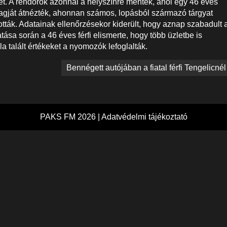
ket. A rendőrök azonnal a helyszínre mentek, ahol egy 46 éves
agját átnézték, ahonnan számos, lopásból származó tárgyat
ították. Adatainak ellenőrzésekor kiderült, hogy aznap szabadult 
atása során a 46 éves férfi elismerte, hogy több üzletbe is
la talált értékeket a nyomozók lefoglalták.
Bennégett autójában a fiatal férfi Tengelicnél
PAKS FM 2026 |
Adatvédelmi tájékoztató