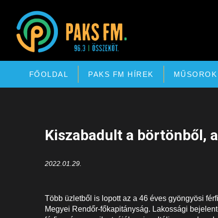
Paks FM
FŐOLDAL
PAKS FM HÍREK
MŰSOROK
Kiszabadult a börtönből, 
2022.01.29.
Több üzletből is lopott az a 46 éves gyöngyösi férf
Megyei Rendőr-főkapitányság. Lakossági bejelenté