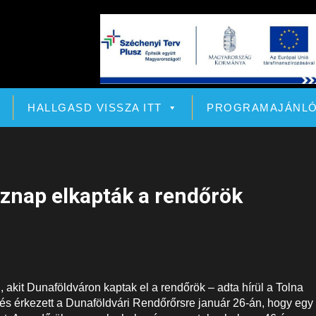
HALLGASD VISSZA ITT
PROGRAMAJÁNL
aznap elkapták a rendőrök
i, akit Dunaföldváron kaptak el a rendőrök – adta hírül a Tolna
s érkezett a Dunaföldvári Rendőrőrsre január 26-án, hogy egy