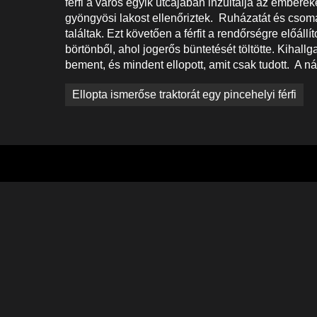
férfi a város egyik utcájában inzultálja az embere
gyöngyösi lakost ellenőriztek. Ruházatát és csom
találtak. Ezt követően a férfit a rendőrségre előáll
börtönből, ahol jogerős büntetését töltötte. Kihallg
bement, és mindent ellopott, amit csak tudott. A ná
Bejegyzés
Ellopta ismerőse traktorát egy pincehelyi férfi
navigáció