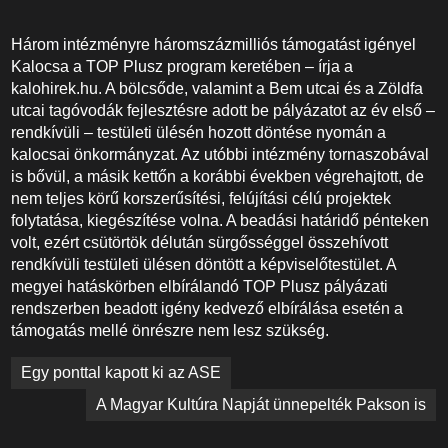
Három intézményre háromszázmilliós támogatást igényel
Kalocsa a TOP Plusz program keretében – írja a
kalohirek.hu. A bölcsőde, valamint a Bem utcai és a Zöldfa
utcai tagóvodák fejlesztésre adott be pályázatot az év első –
rendkívüli – testületi ülésén hozott döntése nyomán a
kalocsai önkormányzat. Az utóbbi intézmény tornaszobával
is bővül, a másik kettőn a korábbi években végrehajtott, de
nem teljes körű korszerűsítési, felújítási célú projektek
folytatása, kiegészítése volna. A beadási határidő pénteken
volt, ezért csütörtök délután sürgősséggel összehívott
rendkívüli testületi ülésen döntött a képviselőtestület. A
megyei hatáskörben elbírálandó TOP Plusz pályázati
rendszerben beadott igény kedvező elbírálása esetén a
támogatás mellé önrészre nem lesz szükség.
Bejegyzés
Egy ponttal kapott ki az ASE
navigáció
A Magyar Kultúra Napját ünnepelték Pakson is