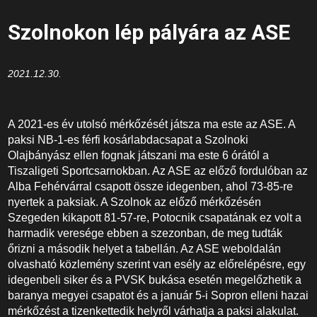
Szolnokon lép pályára az ASE
2021.12.30.
A 2021-es év utolsó mérkőzését játsza ma este az ASE. A
paksi NB-1-es férfi kosárlabdacsapat a Szolnoki
Olajbányász ellen fognak játszani ma este 6 órától a
Tiszaligeti Sportcsarnokban. Az ASE az előző fordulóban az
Alba Fehérvárral csapott össze idegenben, ahol 73-85-re
nyertek a paksiak. A Szolnok az előző mérkőzésén
Szegeden kikapott 81-57-re, Potocnik csapatának ez volt a
harmadik veresége ebben a szezonban, de meg tudták
őrizni a második helyet a tabellán. Az ASE weboldalán
olvasható közlemény szerint van esély az előrelépésre, egy
idegenbeli siker és a PVSK bukása esetén megelőzhetik a
baranya megyei csapatot és a január 5-i Sopron elleni hazai
mérkőzést a tizenkettedik helyről várhatja a paksi alakulat.