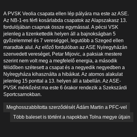
A PVSK Veolia csapata ellen lép pályára ma este az ASE.
Az NB-1-es férfi kosárlabda csapatok az Alapszakasz 13.
fordulójában csapnak össze egymással. A pécsi VSK
jelenleg a tizenkettedik helyen áll a bajnokságban 5
győzelemmel és 7 vereséggel, legutóbb a Szeged ellen
maradtak alul. Az előző fordulóban az ASE Nyíregyházán
szenvedett vereséget, Petar Mijovic, a paksiak mestere
szerint nem volt meg a megfelelő energia, a második
félidőben szétesett a csapat és a negyedik negyedben a
Nyíregyháza kihasználta a hibáikat. Az atomos alakulat
jelenleg 15 ponttal a 13. helyen áll a tabellán. Az ASE-
PVSK mérkőzést ma este 6 órakor rendezik a Szekszárdi
Sportcsarnokban.
Bejegyzés
Meghosszabbította szerződését Ádám Martin a PFC-vel
navigáció
Több baleset is történt a napokban Tolna megye útjain