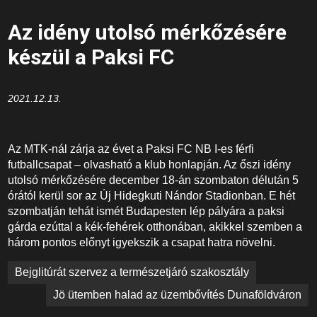
Az idény utolsó mérkőzésére
készül a Paksi FC
2021.12.13.
Az MTK-nál zárja az évet a Paksi FC NB I-es férfi
futballcsapat – olvasható a klub honlapján. Az őszi idény
utolsó mérkőzésére december 18-án szombaton délután 5
órától kerül sor az Új Hidegkuti Nándor Stadionban. E hét
szombatján tehát ismét Budapesten lép pályára a paksi
gárda ezúttal a kék-fehérek otthonában, akikkel szemben a
három pontos előnyt igyekszik a csapat hatra növelni.
Bejegyzés
Bejglitúrát szervez a természetjáró szakosztály
navigáció
Jö ütemben halad az üzembővítés Dunaföldváron