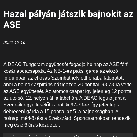
Hazai pályán játszik bajnokit az
ASE
2021.12.10.
A DEAC Tungsram együttesét fogadja holnap az ASE férfi
kosárlabdacsapata. Az NB-1-es paksi gárda az előző
fordulóban az éllovas Szombathely otthonába látogatott,
ahol a bajnok aspiráns házigazda 20 ponttal, 98-78-ra verte
az ASE együttesét. Az atomos csapat így jelenleg 12 ponttal
az utolsó, 12. helyen áll a tabellán. A DEAC legutoljára a
Szedeák együttesétől kapott ki 97-79-re, így jelenleg a
debreceni gárda a 15 ponttal az 5. a bajnokságban. A
holnapi mérkőzést a Szekszárdi Sportcsarnokban rendezik
meg este 6 órás kezdettel.