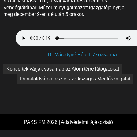
A kiállítást Kiss Imre, a Magyar Kereskedelmi és
Vendéglátóipari Múzeum nyugalmazott igazgatója nyitja
meg december 9-én délután 5 órakor.
Dr. Váradyné Péterfi Zsuzsanna
Bejegyzés
Koncertek várják vasárnap az Atom térre látogatókat
navigáció
Dunaföldváron tesztel az Országos Mentőszolgálat
PAKS FM 2026 |
Adatvédelmi tájékoztató