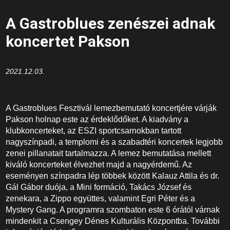
A Gastroblues zenészei adnak
koncertet Pakson
2021.12.03.
A Gastroblues Fesztivál lemezbemutató koncertjére várják
Pakson holnap este az érdeklődőket. A kiadvány a
klubkoncerteket, az ESZI sportcsarnokban tartott
nagyszínpadi, a templomi és a szabadtéri koncertek legjobb
zenei pillanatait tartalmazza. A lemez bemutatása mellett
kiváló koncerteket élvezhet majd a nagyérdemű. Az
eseményen színpadra lép többek között Kalauz Attila és dr.
Gál Gábor duója, a Mini formáció, Takács József és
zenekara, a Zippo együttes, valamint Egri Péter és a
Mystery Gang. A programra szombaton este 6 órától várnak
mindenkit a Csengey Dénes Kulturális Központba. További