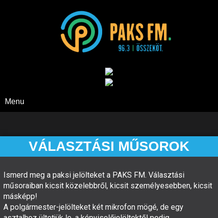
Paks FM
Menu
VÁLASZTÁSI MŰSOROK
Ismerd meg a paksi jelölteket a PAKS FM. Választási
műsoraiban kicsit közelebbről, kicsit személyesebben, kicsit
másképp!
A polgármester-jelölteket két mikrofon mögé, de egy
asztalhoz ültetjük le, a képviselőjelöltektől pedig