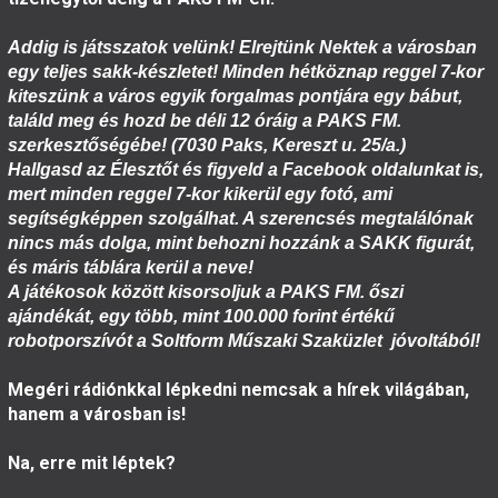
Addig is játsszatok velünk! Elrejtünk Nektek a városban
egy teljes sakk-készletet! Minden hétköznap reggel 7-kor
kiteszünk a város egyik forgalmas pontjára egy bábut,
találd meg és hozd be déli 12 óráig a PAKS FM.
szerkesztőségébe! (7030 Paks, Kereszt u. 25/a.)
Hallgasd az Élesztőt és figyeld a Facebook oldalunkat is,
mert minden reggel 7-kor kikerül egy fotó, ami
segítségképpen szolgálhat.
A szerencsés megtalálónak
nincs más dolga, mint behozni hozzánk a SAKK figurát,
és máris táblára kerül a neve!
A játékosok között kisorsoljuk a PAKS FM. őszi
ajándékát, egy több, mint 100.000 forint értékű
robotporszívót a Soltform Műszaki Szaküzlet
jóvoltából!
Megéri rádiónkkal lépkedni nemcsak a hírek világában,
hanem a városban is!
Na, erre mit léptek?