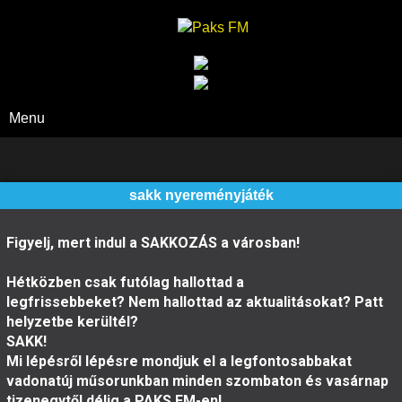
Paks FM
Menu
sakk nyereményjáték
Figyelj, mert indul a SAKKOZÁS a városban!
Hétközben csak futólag hallottad a
legfrissebbeket?
Nem hallottad az aktualitásokat?
Patt
helyzetbe kerültél?
SAKK!
Mi lépésről lépésre mondjuk el a legfontosabbakat
v
adonatúj műsorunkban minden szombaton és vasárnap
tizenegytől délig a PAKS FM-en!