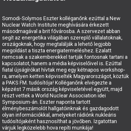
Somodi-Solymos Eszter kolléganőnk ezúttal a New
Nuclear Watch Institute meghívására érkezett
másodmagával a brit fővárosba. A szervezet abban
segít az energetika világában szereplő vállalatoknak,
országoknak, hogy megtalálják a lehető legjobb
megoldást a tiszta energiatermeléshez. Ezalatt
nemcsak a szakemberekkel tartják fontosnak tartani a
kapcsolatot, hanem a média képviselőivel is. Ezúttal
fiatal újságírókat hívtak meg egy kétnapos workshop-
ra, amelyen ketten képviselték Magyarországot, köztük
a PAKS FM. tudósítója! Kolléganőnk elvégezte a
képzést 7 másik ország képviseletével együtt, majd
részt vettek a World Nuclear Association idei
Symposium-án. Eszter naponta tartott
élménybeszámolót hallgatóinknak és gazdagodott
olyan információkkal, amelyeket rádiónk nukleáris
tudósítójaként hasznosíthat a jövőben. Izgatottan
várjuk legközelebb hova repíti munkája!