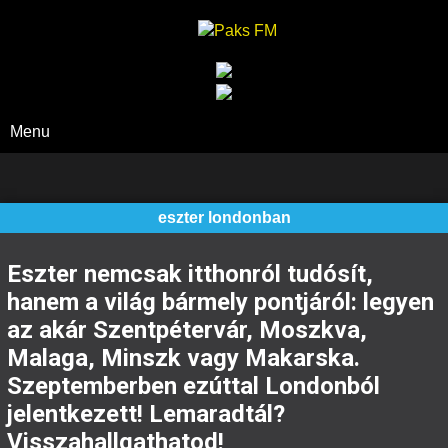
Paks FM
Menu
eszter londonban
Eszter nemcsak itthonról tudósít,
hanem a világ bármely pontjáról: legyen
az akár Szentpétervár, Moszkva,
Malaga, Minszk vagy Makarska.
Szeptemberben ezúttal Londonból
jelentkezett! Lemaradtál?
Visszahallgathatod!