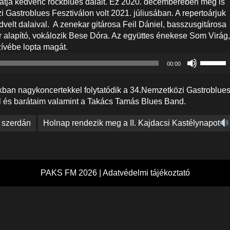
zhatja kedvenc rockblues dalait. Ez 2020. decemberében meg is
i Gastroblues Fesztiválon volt 2021. júliusában. A repertoárjuk
velt dalaival. A zenekar gitárosa Feil Dániel, basszusgitárosa
or alapító, vokálozik Bese Dóra. Az együttes énekese Som Virág,
ívébe lopta magát.
A
00:00
hangerő
növelés
kban nagykoncertekkel folytatódik a 34.Nemzetközi Gastroblue
illetőleg
l és barátaim valamint a Takács Tamás Blues Band.
csökken
a
t szerdán
Holnap rendezik meg a II. Kajdacsi Kastélynapot
Fel/Le
billenty
kell
használn
PAKS FM 2026 |
Adatvédelmi tájékoztató