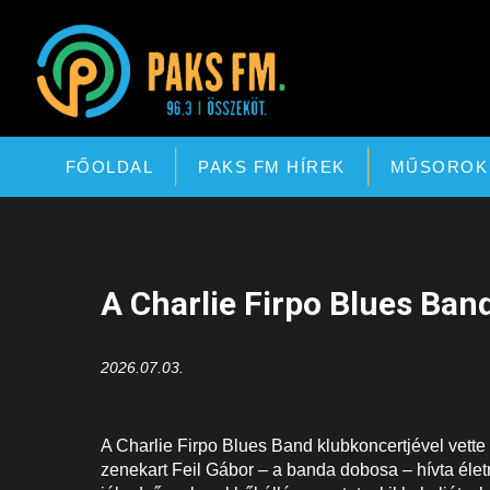
Paks FM
FŐOLDAL
PAKS FM HÍREK
MŰSOROK
A Charlie Firpo Blues Band
2026.07.03.
A Charlie Firpo Blues Band klubkoncertjével vette
zenekart Feil Gábor – a banda dobosa – hívta élet