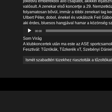
jókedvű emberekből álló csapatot, akikkel eljáts
valósult. A zenekar első koncertje a 29. Nemzetköz
folyamatosan bővül, immár a többi zenekari tag ked
Ulbert Péter, dobol, énekel és vokálozik Feil Gáb
aki érdes, bluesos hangjával hamar a közönség sz
Audió
00:00
lejátszó
Som Virág
A klubkoncertek után ma este az ASE sportcsarno
Fesztivál: Tűzrókák, Tűzkerék xT, Szebényi Dánie
Bejegyzés
Ismét szabadtéri tüzekhez riasztották a tűzoltóka
navigáció