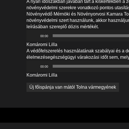
A nyári időszakban javában tart a kiskertekben a 
növényvédelmi szerekre vonatkozó pontos utasítá
Növényvédő Mérnöki és Növényorvosi Kamara Toln
növényvédelmi szert használunk, akkor használjun
leírásában szereplő dózis mértékét.
Audió
00:00
lejátszó
Komáromi Lilla
A védőfelszerelés használatának szabályai és a d
élelmezésegészségügyi várakozási időt sem, mel
Audió
00:00
lejátszó
Komáromi Lilla
Bejegyzés
Új főispánja van mától Tolna vármegyének
navigáció