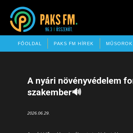
Paks FM
FŐOLDAL
PAKS FM HÍREK
MŰSOROK
A nyári növényvédelem fo
szakember🔊
2026.06.29.