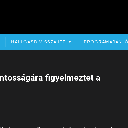
HALLGASD VISSZA ITT
PROGRAMAJÁNL
ntosságára figyelmeztet a