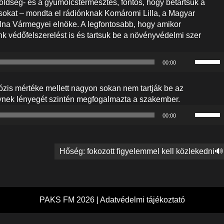
zöldség- és a gyümölcstermesztés, fontos, hogy betartsuk a
sokat – mondta el rádiónknak Komáromi Lilla, a Magyar
a Vármegyei elnöke. A legfontosabb, hogy amikor
k védőfelszerelést is és tartsuk be a növényvédelmi szer
A
00:00
hangerő
növelés
ózis mértéke mellett nagyon sokan nem tartják be az
illetőleg
ynek lényegét szintén megfogalmazta a szakember.
csökken
A
a
00:00
hangerő
Fel/Le
növelés
billenty
illetőleg
kell
Hőség: fokozott figyelemmel kell közlekedni🔊
csökken
használn
a
Fel/Le
billenty
kell
PAKS FM 2026 |
Adatvédelmi tájékoztató
használn