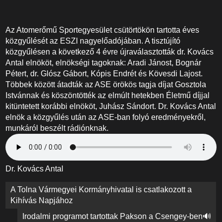
Az Atomerőmű Sportegyesület csütörtökön tartotta éves
közgyűlését az ESZI nagyelőadójában. A tisztújító
közgyűlésen a következő 4 évre újraválasztották dr. Kovács
Antal elnököt, elnökségi tagoknak: Aradi Jánost, Bognár
Pétert, dr. Glósz Gábort, Kópis Endrét és Kövesdi Lajost.
Többek között átadták az ASE örökös tagja díjat Gosztola
Istvánnak és köszöntötték az elmúlt hetekben Életmű díjjal
kitüntetett korábbi elnököt, Juhász Sándort. Dr. Kovács Antal
elnök a közgyűlés után az ASE-ban folyó eredményekről,
munkáról beszélt rádiónknak.
Dr. Kovács Antal
Bejegyzés
A Tolna Vármegyei Kormányhivatal is csatlakozott a
navigáció
Kihívás Napjához
Irodalmi programot tartottak Pakson a Csengey-ben🔊