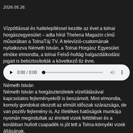
2026.05.26.
Vízpótlással és haltelepítéssel kezdte az évet a tolnai
horgászegyesület – adta hírül Thelena Magazin című
műsorában a TolnaTáj TV. A televízió-csatornának
nyilatkozva Németh István, a Tolnai Horgász Egyesület
elnöke elmondta, a tolnai Felső-holtág halgazdálkodási
jogait is bebiztosították a következő tíz évre.
Németh István
Németh István a horgászterületek vízellátásával
kapcsolatos fejleményekről is beszámolt. Mint elmondta,
komoly gondokat okozott az elmúlt időszak szárazsága, de
van pozitív fejlemény is. Az illetékes hatóságok munkája
nyomán megindultak az érintett vizek feltöltései és a
korábban hullott csapadék is jót tett a Tolna-környéki vizek
állásának.