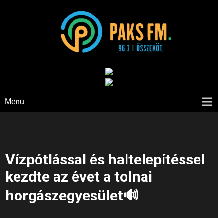
Paks FM
Menu
Vízpótlással és haltelepítéssel
kezdte az évet a tolnai
horgászegyesület🔊