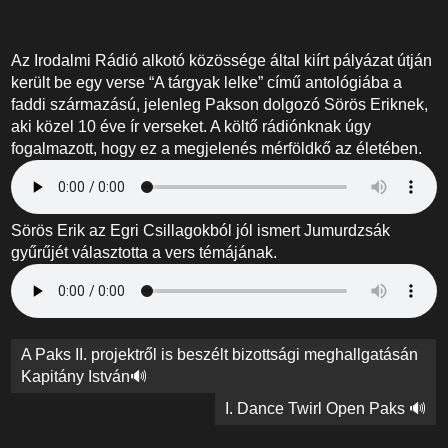
Az Irodalmi Rádió alkotó közössége által kiírt pályázat útján
került be egy verse “A tárgyak lelke” című antológiába a
faddi származású, jelenleg Pakson dolgozó Sörös Eriknek,
aki közel 10 éve ír verseket. A költő rádiónknak úgy
fogalmazott, hogy ez a megjelenés mérföldkő az életében.
Sörös Erik az Egri Csillagokból jól ismert Jumurdzsák
gyűrűjét választotta a vers témájának.
Bejegyzés
A Paks II. projektről is beszélt bizottsági meghallgatásán
navigáció
Kapitány István🔊
I. Dance Twirl Open Paks 🔊