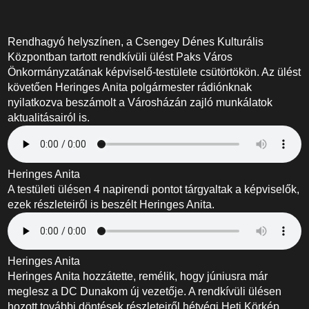
Rendhagyó helyszínen, a Csengey Dénes Kulturális
Központban tartott rendkívüli ülést Paks Város
Önkormányzatának képviselő-testülete csütörtökön. Az ülést
követően Heringes Anita polgármester rádiónknak
nyilatkozva beszámolt a Városházán zajló munkálatok
aktualitásairól is.
Heringes Anita
A testületi ülésen 4 napirendi pontot tárgyaltak a képviselők,
ezek részleteiről is beszélt Heringes Anita.
Heringes Anita
Heringes Anita hozzátette, remélik, hogy júniusra már
meglesz a DC Dunakom új vezetője. A rendkívüli ülésen
hozott további döntések részleteiről hétvégi Heti Körkép