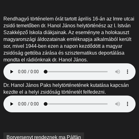
Rendhagyó történelem órát tartott április 16-án az Imre utcai
zsidó temetőben dr. Hanol János helytörténész az I. István
Szakképző Iskola diákjainak. Az eseményre a holokauszt
magyarországi áldozatainak emléknapja alkalmából került
sor, mivel 1944-ben ezen a napon kezdődött a magyar
zsidóság gettóba zárása és szisztematikus deportálása
mondta el rádiónknak dr. Hanol János.
Dr. Hanol János Paks helytörténetének kutatása kapcsán
kezdte el a helyi zsidóság történetét felfedezni.
Bejegyzés
Borversenyt rendeznek ma Pálfán