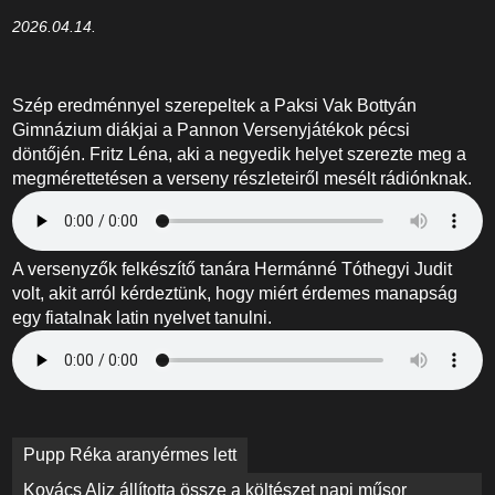
2026.04.14.
Szép eredménnyel szerepeltek a Paksi Vak Bottyán
Gimnázium diákjai a Pannon Versenyjátékok pécsi
döntőjén. Fritz Léna, aki a negyedik helyet szerezte meg a
megmérettetésen a verseny részleteiről mesélt rádiónknak.
A versenyzők felkészítő tanára Hermánné Tóthegyi Judit
volt, akit arról kérdeztünk, hogy miért érdemes manapság
egy fiatalnak latin nyelvet tanulni.
Bejegyzés
Pupp Réka aranyérmes lett
navigáció
Kovács Aliz állította össze a költészet napi műsor