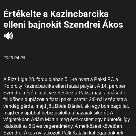
Értékelte a Kazincbarcika
elleni bajnokit Szendrei Ákos
🔊
2026.04.06.
A Fizz Liga 28. fordulójában 5:1-re nyert a Paksi FC a
Kolorcity Kazincbarcika ellen hazai pályán. A 14. percben
Szendrei révén jutott vezetéshez a Paks, majd a második
félidőben duplázott a fiatal paksi csatár. 2:0-nál szépített a
vendég gárda, majd jött Böde Dániel, aki egy bombagóllal,
majd egy újabbal bebiztosította a hazaiak sikerét. A
végjátékban Ádám Martin még értékesített egy büntetőt, így
kialakult az 5:1-es végeredmény. A mérkőzést követően
Szendrei Ákos nyilatkozott Pálfi Katalin kolléganőnknek.