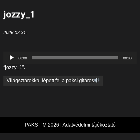
jozzy_1
2026.03.31.
Audió
00:00
00:00
lejátszó
“jozzy_1”.
Bejegyzés
Világsztárokkal lépett fel a paksi gitáros
navigáció
PAKS FM 2026 |
Adatvédelmi tájékoztató