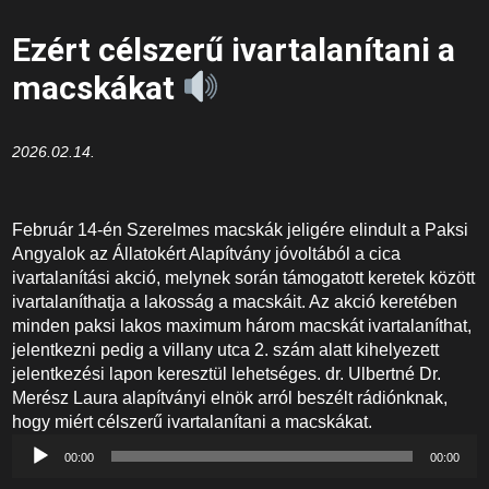
Ezért célszerű ivartalanítani a
macskákat
2026.02.14.
Február 14-én Szerelmes macskák jeligére elindult a Paksi
Angyalok az Állatokért Alapítvány jóvoltából a cica
ivartalanítási akció, melynek során támogatott keretek között
ivartalaníthatja a lakosság a macskáit. Az akció keretében
minden paksi lakos maximum három macskát ivartalaníthat,
jelentkezni pedig a villany utca 2. szám alatt kihelyezett
jelentkezési lapon keresztül lehetséges. dr. Ulbertné Dr.
Merész Laura alapítványi elnök arról beszélt rádiónknak,
hogy miért célszerű ivartalanítani a macskákat.
Audió
00:00
00:00
lejátszó