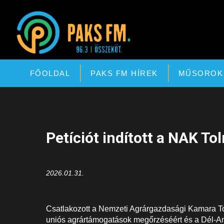
Paks FM
FŐOLDAL
PAKS FM HÍREK
MŰSOROK
Petíciót indított a NAK T
2026.01.31.
Csatlakozott a Nemzeti Agrárgazdasági Kamara To
uniós agrártámogatások megőrzéséért és a Dél-Am