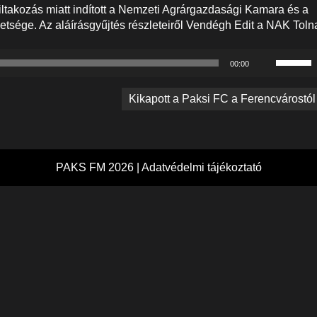
takozás miatt indított a Nemzeti Agrárgazdasági Kamara és a
ége. Az aláírásgyűjtés részleteiről Vendégh Edit a NAK Toln
A
00:00
hangerő
növelés
Kikapott a Paksi FC a Ferencvárostól
illetőleg
csökken
a
Fel/Le
billenty
PAKS FM 2026 |
Adatvédelmi tájékoztató
kell
használn