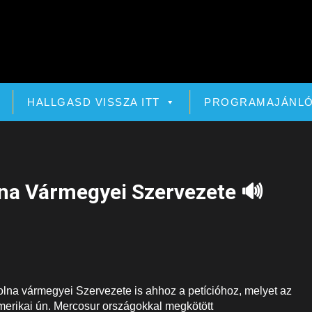
HALLGASD VISSZA ITT
PROGRAMAJÁNL
olna Vármegyei Szervezete 🔊
lna vármegyei Szervezete is ahhoz a petícióhoz, melyet az
erikai ún. Mercosur országokkal megkötött