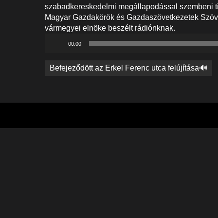
szabadkereskedelmi megállapodással szembeni til
Magyar Gazdakörök és Gazdaszövetkezetek Szövets
vármegyei elnöke beszélt rádiónknak.
Audió
00:00
lejátszó
Bejegyzés
Befejeződött az Erkel Ferenc utca felújítása🔊
navigáció