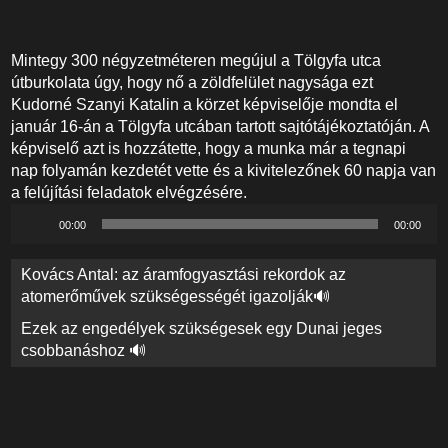
Mintegy 300 négyzetméteren megújul a Tölgyfa utca
útburkolata úgy, hogy nő a zöldfelület nagysága ezt
Kudorné Szanyi Katalin a körzet képviselője mondta el
január 16-án a Tölgyfa utcában tartott sajtótájékoztatóján. A
képviselő azt is hozzátette, hogy a munka már a tegnapi
nap folyamán kezdetét vette és a kivitelezőnek 60 napja van
a felújítási feladatok elvégzésére.
Audió
00:00
00:00
lejátszó
Bejegyzés
Kovács Antal: az áramfogyasztási rekordok az
navigáció
atomerőművek szükségességét igazolják🔊
Ezek az engedélyek szükségesek egy Dunai jeges
csobbanáshoz 🔊