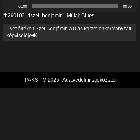
Audió
00:00
00:00
lejátszó
“h260103_4szel_benjamin”. Műfaj: Blues.
Bejegyzés
Évet értékelt Szél Benjámin a 8-as körzet önkormányzati
navigáció
képviselője🔊
PAKS FM 2026 |
Adatvédelmi tájékoztató