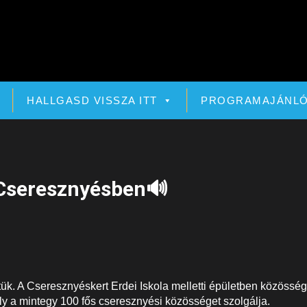
HALLGASD VISSZA ITT
PROGRAMAJÁNL
 Cseresznyésben🔊
tük. A Cseresznyéskert Erdei Iskola melletti épületben közösség
ely a mintegy 100 fős cseresznyési közösséget szolgálja.