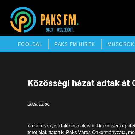
Paks FM
FŐOLDAL
PAKS FM HÍREK
MŰSOROK
Közösségi házat adtak át
2025.12.06.
A cseresznyési lakosoknak is lett közösségi épüle
teret alakíttatott ki Paks Város Önkormányzata, m