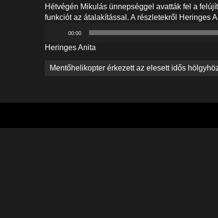
Hétvégén Mikulás ünnepséggel avatták fel a felújíto
funkciót az átalakítással. A részletekről Heringes 
Audió
00:00
lejátszó
Heringes Anita
Bejegyzés
Mentőhelikopter érkezett az elesett idős hölgyhö
navigáció