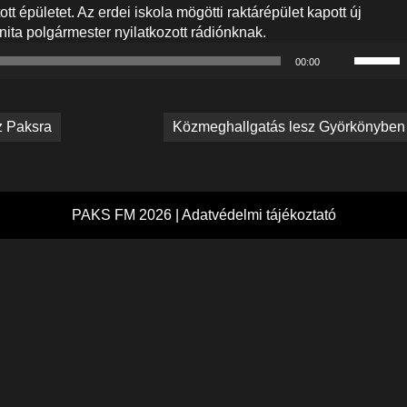
tt épületet. Az erdei iskola mögötti raktárépület kapott új
Anita polgármester nyilatkozott rádiónknak.
A
00:00
hangerő
növelés
illetőleg
z Paksra
Közmeghallgatás lesz Györkönyben
csökken
a
Fel/Le
billenty
kell
PAKS FM 2026 |
Adatvédelmi tájékoztató
használn