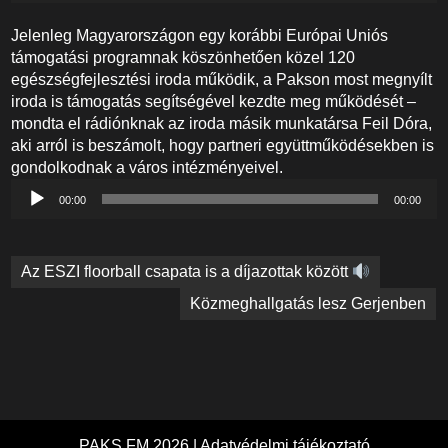
Jelenleg Magyarországon egy korábbi Európai Uniós
támogatási programnak köszönhetően közel 120
egészségfejlesztési iroda működik, a Pakson most megnyílt
iroda is támogatás segítségével kezdte meg működését –
mondta el rádiónknak az iroda másik munkatársa Feil Dóra,
aki arról is beszámolt, hogy partneri együttműködésekben is
gondolkodnak a város intézményeivel.
Audió
00:00
00:00
lejátszó
Bejegyzés
Az ESZI floorball csapata is a díjazottak között
navigáció
Közmeghallgatás lesz Gerjenben
PAKS FM 2026 |
Adatvédelmi tájékoztató