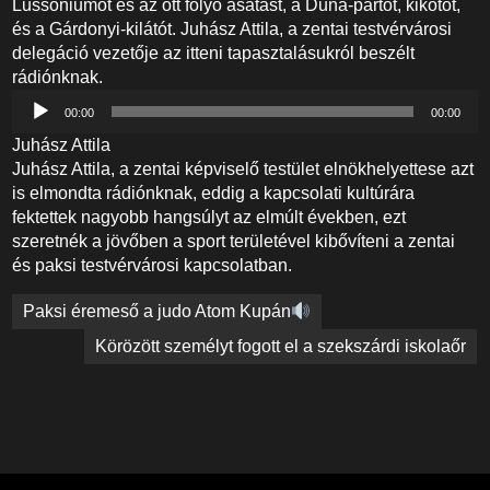
Lussoniumot és az ott folyó ásatást, a Duna-partot, kikötőt,
és a Gárdonyi-kilátót. Juhász Attila, a zentai testvérvárosi
delegáció vezetője az itteni tapasztalásukról beszélt
rádiónknak.
Audió
00:00
00:00
lejátszó
Juhász Attila
Juhász Attila, a zentai képviselő testület elnökhelyettese azt
is elmondta rádiónknak, eddig a kapcsolati kultúrára
fektettek nagyobb hangsúlyt az elmúlt években, ezt
szeretnék a jövőben a sport területével kibővíteni a zentai
és paksi testvérvárosi kapcsolatban.
Bejegyzés
Paksi éremeső a judo Atom Kupán
navigáció
Körözött személyt fogott el a szekszárdi iskolaőr