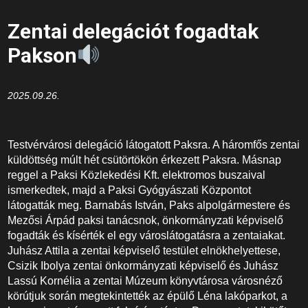
Zentai delegációt fogadtak
Pakson
2025.09.26.
Testvérvárosi delegáció látogatott Paksra. A háromfős zentai
küldöttség múlt hét csütörtökön érkezett Paksra. Másnap
reggel a Paksi Közlekedési Kft. elektromos buszaival
ismerkedtek, majd a Paksi Gyógyászati Központot
látogatták meg. Barnabás István, Paks alpolgármestere és
Mezősi Árpád paksi tanácsnok, önkormányzati képviselő
fogadták és kísérték el egy városlátogatásra a zentaiakat.
Juhász Attila a zentai képviselő testület elnökhelyettese,
Csizik Ibolya zentai önkormányzati képviselő és Juhász
Lassú Kornélia a zentai Múzeum könyvtárosa városnéző
körútjuk során megtekintették az épülő Léna lakóparkot, a