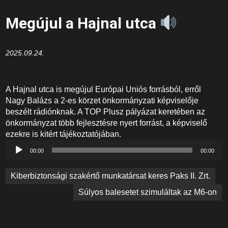
Megújul a Hajnal utca
2025.09.24.
A Hajnal utca is megújul Európai Uniós forrásból, erről
Nagy Balázs a 2-es körzet önkormányzati képviselője
beszélt rádiónknak. A TOP Plusz pályázat keretében az
önkormányzat több fejlesztésre nyert forrást, a képviselő
ezekre is kitért tájékoztatójában.
Audió
00:00
00:00
lejátszó
Bejegyzés
Kiberbiztonsági szakértő munkatársat keres Paks II. Zrt.
navigáció
Súlyos balesetet szimuláltak az M6-on