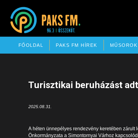
Paks FM
FŐOLDAL
PAKS FM HÍREK
MŰSOROK
Turisztikai beruházást a
2025.08.31.
A héten ünnepélyes rendezvény keretében zárult le
Önkormányzata a Simontornyai Várhoz kapcsolódó