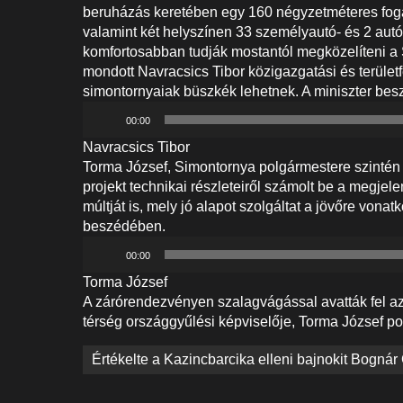
beruházás keretében egy 160 négyzetméteres fog
valamint két helyszínen 33 személyautó- és 2 autób
komfortosabban tudják mostantól megközelíteni a
mondott Navracsics Tibor közigazgatási és területfe
simontornyaiak büszkék lehetnek. A miniszter beszé
Audió
00:00
lejátszó
Navracsics Tibor
Torma József, Simontornya polgármestere szinté
projekt technikai részleteiről számolt be a megjel
múltját is, mely jó alapot szolgáltat a jövőre vonat
beszédében.
Audió
00:00
lejátszó
Torma József
A zárórendezvényen szalagvágással avatták fel az e
térség országgyűlési képviselője, Torma József po
Bejegyzés
Értékelte a Kazincbarcika elleni bajnokit Bogná
navigáció