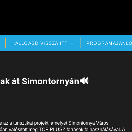
HALLGASD VISSZA ITT
PROGRAMAJÁNL
dtak át Simontornyán🔊
 az a turisztikai projekt, amelyet Simontornya Város
an valósított meg TOP PLUSZ források felhasználásával. A