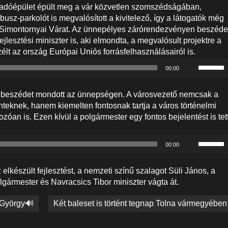
adóépület épült meg a vár közvetlen szomszédságában,
usz-parkolót is megvalósított a kivitelező, így a látogatók még
 Simontornyai Várat. Az ünnepélyes zárórendezvényen beszéde
jlesztési miniszter is, aki elmondta, a megvalósult projektre a
lt az ország Európai Uniós forrásfelhasználásairól is.
A
00:00
hangerő
növelés
n beszédet mondott az ünnepségen. A városvezető nemcsak a
illetőleg
enteknek, hanem kiemelten fontosnak tartja a város történelmi
csökken
kozóan is. Ezen kívül a polgármester egy fontos bejelentést is tet
a
Fel/Le
A
billenty
00:00
hangerő
kell
növelés
használn
lkészült fejlesztést, a nemzeti színű szalagot Süli János, a
illetőleg
lgármester és Navracsics Tibor miniszter vágta át.
csökken
a
r György🔊
Két baleset is történt tegnap Tolna vármegyében
Fel/Le
billenty