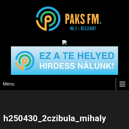
Paks FM
Menu
h250430_2czibula_mihaly