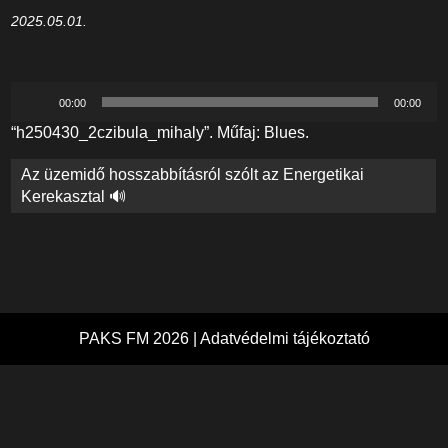
2025.05.01.
Audió
00:00
00:00
lejátszó
“h250430_2czibula_mihaly”. Műfaj: Blues.
Bejegyzés
Az üzemidő hosszabbításról szólt az Energetikai
navigáció
Kerekasztal 🔊
PAKS FM 2026 |
Adatvédelmi tájékoztató