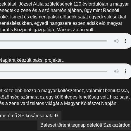
ek által. József Attila születésének 120.évfordulóján a magyar
enedtek a zene és a szó harmóniájában, úgy mint Radnóti
őké. Ismert és elismert paksi előadók saját egyedi stílusukkal
egzenésítésükben, egyedi hangszerelésben adták elő magyar
turális Központ igazgatója, Márkus Zalán volt.
apjára készült paksi projektet.
get közelebb hozza a magyar költészethez, valamint bemutassa,
közönség számára ez egy különleges lehetőség volt, hisz saját
és a zene varázslatos világát a Magyar Költészet Napján.
tomerőmű SE kosárcsapata🔊
Baleset történt tegnap délelőtt Szekszárdon