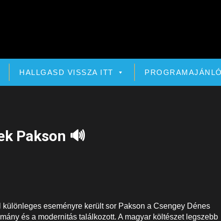
HALLGASD VISSZA ITT
PROGRAMAJÁNL
ek Pakson 🔊
ól különleges eseményre került sor Pakson a Csengey Dénes
mány és a modernitás találkozott. A magyar költészet legszebb