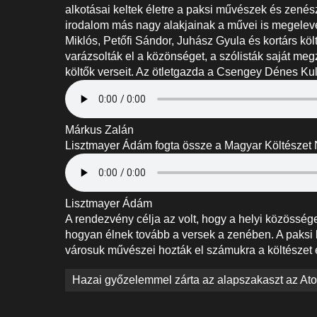
alkotásai keltek életre a paksi művészek és zenész
irodalom más nagy alakjainak a művei is megelev
Miklós, Petőfi Sándor, Juhász Gyula és kortárs költ
varázsolták el a közönséget, a szólisták saját m
költők verseit. Az ötletgazda a Csengey Dénes Kul
Márkus Zalán
Lisztmayer Ádám fogta össze a Magyar Költészet N
Lisztmayer Ádám
A rendezvény célja az volt, hogy a helyi közössé
hogyan élnek tovább a versek a zenében. A paksi 
városuk művészei hozták el számukra a költészet 
Bejegyzés
Hazai győzelemmel zárta az alapszakaszt az A
navigáció