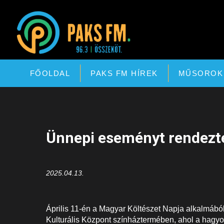
Paks FM
FŐOLDAL
PAKS FM HÍREK
MŰSOROK
Ünnepi eseményt rendezt
2025.04.13.
Április 11-én a Magyar Költészet Napja alkalmáb
Kulturális Központ színháztermében, ahol a hagyo