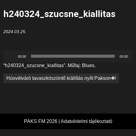
h240324_szucsne_kiallitas
2024.03.25.
Audió
00:00
00:00
lejátszó
“h240324_szucsne_kiallitas”. Műfaj: Blues.
Bejegyzés
Húsvétváró tavaszköszöntő kiállítás nyílt Pakson🔊
navigáció
PAKS FM 2026 |
Adatvédelmi tájékoztató